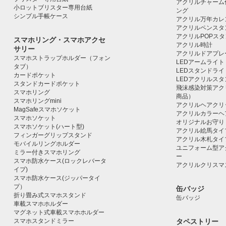
アクリルチャーム
小ロットブリスター専用台紙
ング
シンプル手帳ケース
アクリル万年カレ
アクリルペンスタ
アクリルPOPス
スマホリング・スマホアクセ
アクリル時計
サリー
アクリルドアプレ
スマホストラップホルダー（フォン
LEDアームライト
タブ）
LEDスタンドライ
カードポケット
LEDアクリルス
スタンドカードポケット
飛沫感染対策アク
スマホリング
商品）
スマホリングmini
アクリルヘアクリ
MagSafeスマホソケット
アクリルカラーヘ
スマホソケット
オリジナルお守り
スマホソケット(ハート型)
アクリル絵馬タイ
フィンガーグリップスタンド
アクリル木札タイ
モバイルリングホルダー
ユニフォーム型ア
ミラー付きスマホリング
ー
スマホ防水ケース(ロックレバータ
アクリルクリスマ
イプ)
スマホ防水ケース(ジッパータイ
プ）
缶バッジ
折り畳み式スマホスタンド
缶バッジ
車載スマホホルダー
マグネット式車載スマホホルダー
スマホスタンドミラー
タペストリー