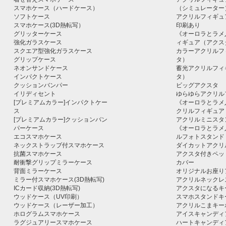
スマホケース（ハードケース）
（シミュレーター
ソフトケース
アクリルフィギュ
スマホケース(3D熱転写）
印刷あり
グリッターケース
《オーロラとラメ
強化ガラスケース
ィギュア（アクス
スクエア型強化ガラスケース
カラーアクリルフ
グリップケース
タ）
ネオンサンドケース
蓄光アクリルフィ
インパクトケース
タ）
クッションバンパー
ビッグアクスタ
イリディセント
ゆらゆらアクリル
[プレミアムカラー]インパクトケー
《オーロラとラメ
ス
クリルフィギュア
[プレミアムカラー]クッションバン
アクリルミニスタ
パーケース
《オーロラとラメ
エコスマホケース
ルフォトスタンド
ネックストラップ付スマホケース
ダイカットアクリ
抗菌スマホケース
アクスタ付きペッ
耐衝撃グリップミラーケース
カバー
背面ミラーケース
オリジナルお座り
ミラー付スマホケース(3D熱転写)
アクリルネックレ
ICカード収納(3D熱転写)
アクスタになるキ
ウッドケース（UV印刷）
スマホスタンドキ
ウッドケース（レーザー加工）
アクリルこまキー
ホログラムスマホケース
アイスキャンディ
ラグジュアリースマホケース
ハートキャンディ