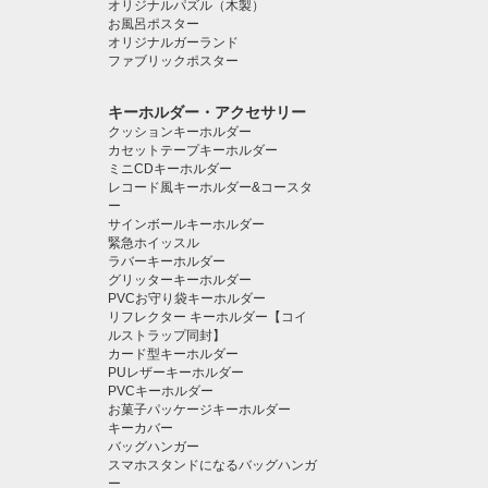
オリジナルパズル（木製）
お風呂ポスター
オリジナルガーランド
ファブリックポスター
キーホルダー・アクセサリー
クッションキーホルダー
カセットテープキーホルダー
ミニCDキーホルダー
レコード風キーホルダー&コースタ
ー
サインボールキーホルダー
緊急ホイッスル
ラバーキーホルダー
グリッターキーホルダー
PVCお守り袋キーホルダー
リフレクター キーホルダー【コイ
ルストラップ同封】
カード型キーホルダー
PUレザーキーホルダー
PVCキーホルダー
お菓子パッケージキーホルダー
キーカバー
バッグハンガー
スマホスタンドになるバッグハンガ
ー