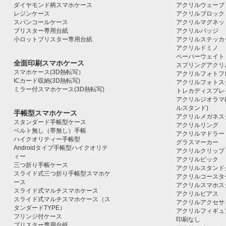
ダイヤモンド柄スマホケース
アクリルウェーブ
レジンケース
アクリルブロック｜ac
スパンコールケース
アクリルマグネッ
ブリスター専用台紙
アクリルバッジ
小ロットブリスター専用台紙
アクリルステッカ
アクリルドミノ
ペーパーウェイト
全面印刷スマホケース
スプリングアクリ
スマホケース(3D熱転写）
アクリルフォトフ
ICカード収納(3D熱転写)
アクリルフォトス
ミラー付スマホケース(3D熱転写)
トレカディスプレ
アクリルジオラマ
ルスタンド)
手帳型スマホケース
アクリルメガネス
スタンダード手帳型ケース
アクリルリング
ベルト無し（帯無し）手帳
アクリルマドラー
ハイクオリティー手帳型
グラスマーカー
Androidタイプ手帳型ハイクオリテ
アクリルクリップ
ィー
アクリルピック
三つ折り手帳ケース
アクリルスタンド
スライド式三つ折り手帳型スマホケ
アクリルコースタ
ース
アクリルスマホス
スライド式マルチスマホケース
アクリルピアス
スライド式マルチスマホケース（ス
アクリルアクセサ
タンダードTYPE）
アクリルフィギュ
フリンジ付ケース
印刷なし
ブリスター専用台紙