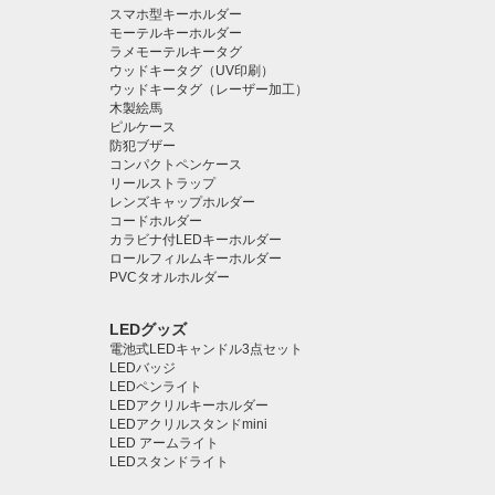
スマホ型キーホルダー
モーテルキーホルダー
ラメモーテルキータグ
ウッドキータグ（UV印刷）
ウッドキータグ（レーザー加工）
木製絵馬
ピルケース
防犯ブザー
コンパクトペンケース
リールストラップ
レンズキャップホルダー
コードホルダー
カラビナ付LEDキーホルダー
ロールフィルムキーホルダー
PVCタオルホルダー
LEDグッズ
電池式LEDキャンドル3点セット
LEDバッジ
LEDペンライト️
LEDアクリルキーホルダー
LEDアクリルスタンドmini
LED アームライト
LEDスタンドライト