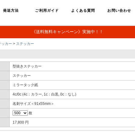
発送方法
ご利用ガイド
よくある質問
お問い合わせ
《送料無料キャンペーン》実施中！！
テッカー
>
ステッカー
型抜きステッカー
ステッカー
ミラータック紙
4c/0c (4c：カラー, 1c：白黒, 0c：なし)
名刺サイズ＜91x55mm＞
枚
17,800 円