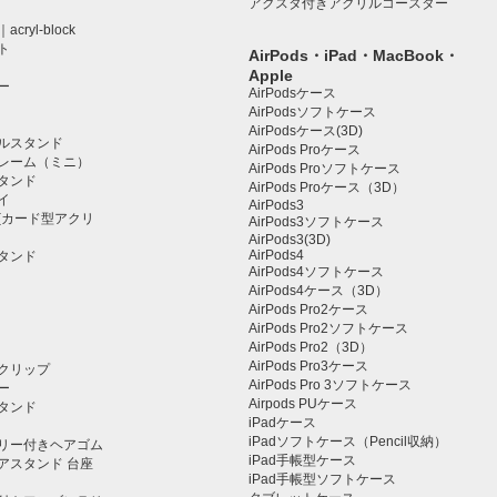
アクスタ付きアクリルコースター
ryl-block
ト
AirPods・iPad・MacBook・
Apple
ー
AirPodsケース
AirPodsソフトケース
AirPodsケース(3D)
ルスタンド
AirPods Proケース
レーム（ミニ）
AirPods Proソフトケース
タンド
AirPods Proケース（3D）
イ
AirPods3
(カード型アクリ
AirPods3ソフトケース
AirPods3(3D)
AirPods4
タンド
AirPods4ソフトケース
AirPods4ケース（3D）
AirPods Pro2ケース
AirPods Pro2ソフトケース
AirPods Pro2（3D）
AirPods Pro3ケース
クリップ
AirPods Pro 3ソフトケース
ー
Airpods PUケース
タンド
iPadケース
iPadソフトケース（Pencil収納）
リー付きヘアゴム
iPad手帳型ケース
アスタンド 台座
iPad手帳型ソフトケース