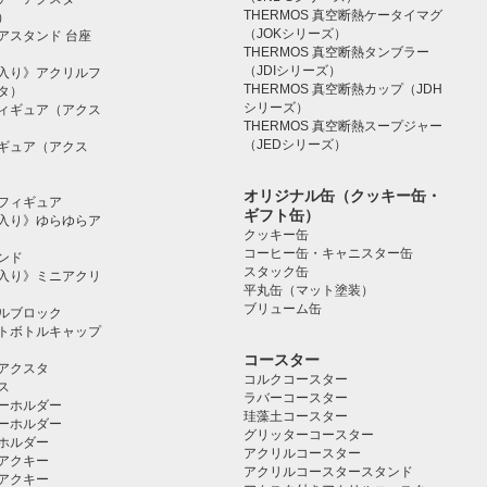
THERMOS 真空断熱ケータイマグ
）
（JOKシリーズ）
アスタンド 台座
THERMOS 真空断熱タンブラー
（JDIシリーズ）
入り》アクリルフ
THERMOS 真空断熱カップ（JDH
タ）
シリーズ）
ィギュア（アクス
THERMOS 真空断熱スープジャー
（JEDシリーズ）
ギュア（アクス
オリジナル缶（クッキー缶・
フィギュア
ギフト缶）
入り》ゆらゆらア
クッキー缶
コーヒー缶・キャニスター缶
ンド
スタック缶
入り》ミニアクリ
平丸缶（マット塗装）
ブリューム缶
ルブロック
トボトルキャップ
コースター
アクスタ
コルクコースター
ス
ラバーコースター
ーホルダー
珪藻土コースター
ーホルダー
グリッターコースター
ホルダー
アクリルコースター
アクキー
アクリルコースタースタンド
アクキー