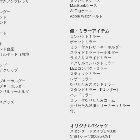
タブレットケース️
付きアンブレラリ
MacBookケース
AirTagケース
ンダー
Apple Watchベルト
ンド
タンド
鏡・ミラーアイテム
ート
コンパクトミラー
ポケットミラー
ト
ミラー付きレザーキーホルダー
タンド台座
スライドミラーキーホルダー
リルボード（無地
ラメ入りスライドミラー
アクリルコンパクトミラー
ップ
LEDコンパクトミラー
アクリップ
スティックミラー
レザーミラー
プキーホルダー
折りたたみスタンドミラー
プキーホルダー
スタンドミラー（PUレザー）
クリルキーホルダ
ハンドミラー
ミラー付折りたたみコーム
スグッズ
折りたたみ洋服クリーナー（ミラー
付）
オリジナルTシャツ
スタンダードタイプDM030
定番Tシャツ00085-CVT