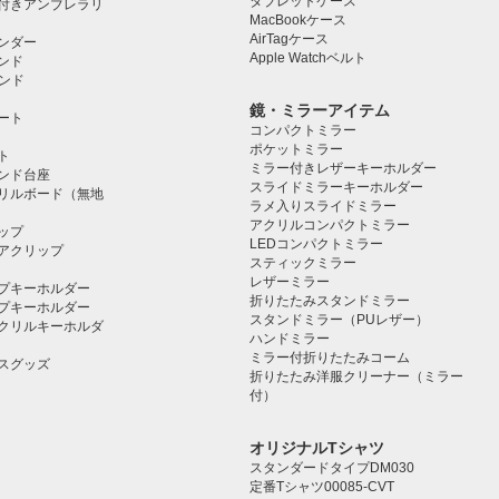
タブレットケース️
付きアンブレラリ
MacBookケース
AirTagケース
ンダー
Apple Watchベルト
ンド
タンド
鏡・ミラーアイテム
ート
コンパクトミラー
ポケットミラー
ト
ミラー付きレザーキーホルダー
タンド台座
スライドミラーキーホルダー
リルボード（無地
ラメ入りスライドミラー
アクリルコンパクトミラー
ップ
LEDコンパクトミラー
アクリップ
スティックミラー
レザーミラー
プキーホルダー
折りたたみスタンドミラー
プキーホルダー
スタンドミラー（PUレザー）
クリルキーホルダ
ハンドミラー
ミラー付折りたたみコーム
スグッズ
折りたたみ洋服クリーナー（ミラー
付）
オリジナルTシャツ
スタンダードタイプDM030
定番Tシャツ00085-CVT