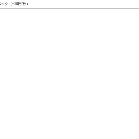
ック（+50円/枚）