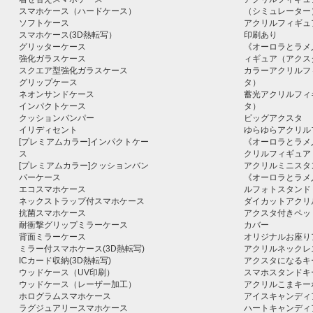
スマホケース（ハードケース）
（シミュレーター
ソフトケース
アクリルフィギュ
スマホケース(3D熱転写）
印刷あり
グリッターケース
《オーロラとラメ
強化ガラスケース
ィギュア（アクス
スクエア型強化ガラスケース
カラーアクリルフ
グリップケース
タ）
ネオンサンドケース
蓄光アクリルフィ
インパクトケース
タ）
クッションバンパー
ビッグアクスタ
イリディセント
ゆらゆらアクリル
[プレミアムカラー]インパクトケー
《オーロラとラメ
ス
クリルフィギュア
[プレミアムカラー]クッションバン
アクリルミニスタ
パーケース
《オーロラとラメ
エコスマホケース
ルフォトスタンド
ネックストラップ付スマホケース
ダイカットアクリ
抗菌スマホケース
アクスタ付きペッ
耐衝撃グリップミラーケース
カバー
背面ミラーケース
オリジナルお座り
ミラー付スマホケース(3D熱転写)
アクリルネックレ
ICカード収納(3D熱転写)
アクスタになるキ
ウッドケース（UV印刷）
スマホスタンドキ
ウッドケース（レーザー加工）
アクリルこまキー
ホログラムスマホケース
アイスキャンディ
ラグジュアリースマホケース
ハートキャンディ