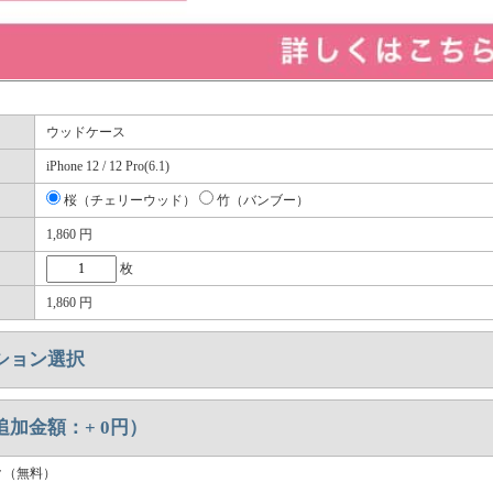
ウッドケース
iPhone 12 / 12 Pro(6.1)
桜（チェリーウッド）
竹（バンブー）
1,860
円
枚
1,860
円
ション選択
追加金額：+
0
円）
ク（無料）