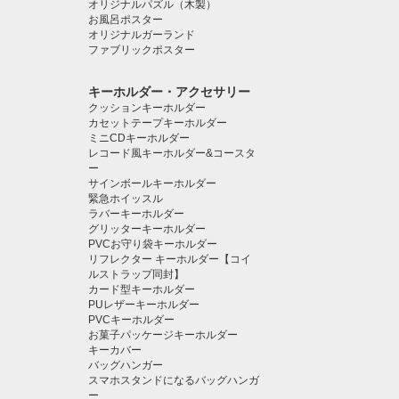
オリジナルパズル（木製）
お風呂ポスター
オリジナルガーランド
ファブリックポスター
キーホルダー・アクセサリー
クッションキーホルダー
カセットテープキーホルダー
ミニCDキーホルダー
レコード風キーホルダー&コースタ
ー
サインボールキーホルダー
緊急ホイッスル
ラバーキーホルダー
グリッターキーホルダー
PVCお守り袋キーホルダー
リフレクター キーホルダー【コイ
ルストラップ同封】
カード型キーホルダー
PUレザーキーホルダー
PVCキーホルダー
お菓子パッケージキーホルダー
キーカバー
バッグハンガー
スマホスタンドになるバッグハンガ
ー