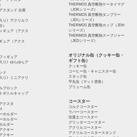
THERMOS 真空断熱ケータイマグ
）
（JOKシリーズ）
アスタンド 台座
THERMOS 真空断熱タンブラー
（JDIシリーズ）
入り》アクリルフ
THERMOS 真空断熱カップ（JDH
タ）
シリーズ）
ィギュア（アクス
THERMOS 真空断熱スープジャー
（JEDシリーズ）
ギュア（アクス
オリジナル缶（クッキー缶・
フィギュア
ギフト缶）
入り》ゆらゆらア
クッキー缶
コーヒー缶・キャニスター缶
ンド
スタック缶
入り》ミニアクリ
平丸缶（マット塗装）
ブリューム缶
ルブロック
トボトルキャップ
コースター
アクスタ
コルクコースター
ス
ラバーコースター
ーホルダー
珪藻土コースター
ーホルダー
グリッターコースター
ホルダー
アクリルコースター
アクキー
アクリルコースタースタンド
アクキー