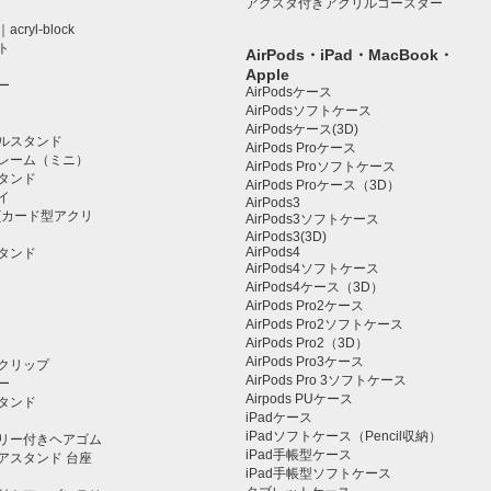
アクスタ付きアクリルコースター
ryl-block
ト
AirPods・iPad・MacBook・
Apple
ー
AirPodsケース
AirPodsソフトケース
AirPodsケース(3D)
ルスタンド
AirPods Proケース
レーム（ミニ）
AirPods Proソフトケース
タンド
AirPods Proケース（3D）
イ
AirPods3
(カード型アクリ
AirPods3ソフトケース
AirPods3(3D)
AirPods4
タンド
AirPods4ソフトケース
AirPods4ケース（3D）
AirPods Pro2ケース
AirPods Pro2ソフトケース
AirPods Pro2（3D）
AirPods Pro3ケース
クリップ
AirPods Pro 3ソフトケース
ー
Airpods PUケース
タンド
iPadケース
iPadソフトケース（Pencil収納）
リー付きヘアゴム
iPad手帳型ケース
アスタンド 台座
iPad手帳型ソフトケース