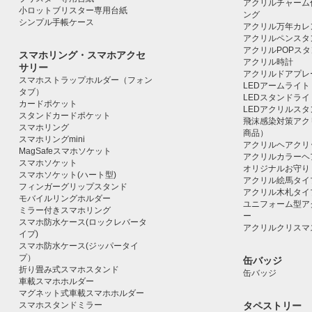
アクリルチャーム
小ロットブリスター専用台紙
ング
シンプル手帳ケース
アクリル万年カレ
アクリルペンスタ
アクリルPOPス
スマホリング・スマホアクセ
アクリル時計
サリー
アクリルドアプレ
スマホストラップホルダー（フォン
LEDアームライト
タブ）
LEDスタンドライ
カードポケット
LEDアクリルス
スタンドカードポケット
飛沫感染対策アク
スマホリング
商品）
スマホリングmini
アクリルヘアクリ
MagSafeスマホソケット
アクリルカラーヘ
スマホソケット
オリジナルお守り
スマホソケット(ハート型)
アクリル絵馬タイ
フィンガーグリップスタンド
アクリル木札タイ
モバイルリングホルダー
ユニフォーム型ア
ミラー付きスマホリング
ー
スマホ防水ケース(ロックレバータ
アクリルクリスマ
イプ)
スマホ防水ケース(ジッパータイ
プ）
缶バッジ
折り畳み式スマホスタンド
缶バッジ
車載スマホホルダー
マグネット式車載スマホホルダー
スマホスタンドミラー
タペストリー