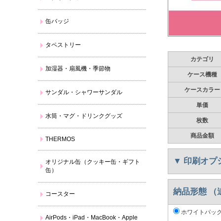
缶バッジ
タペストリー
カテゴリ
加湿器・扇風機・季節物
ケース機種
ケースカラー
サンダル・シャワーサンダル
単価
水筒・マグ・ドリンクグッズ
枚数
商品金額
THERMOS
▼
印刷オプ
オリジナル缶（クッキー缶・ギフト
缶）
納品形態 （
コースター
ホワイトパッ
AirPods・iPad・MacBook・Apple