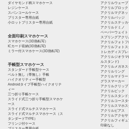
ダイヤモンド柄スマホケース
アクリルウェーブ
レジンケース
アクリルブロック｜ac
スパンコールケース
アクリルマグネッ
ブリスター専用台紙
アクリルバッジ
小ロットブリスター専用台紙
アクリルステッカ
アクリルドミノ
ペーパーウェイト
全面印刷スマホケース
スプリングアクリ
スマホケース(3D熱転写）
アクリルフォトフ
ICカード収納(3D熱転写)
アクリルフォトス
ミラー付スマホケース(3D熱転写)
トレカディスプレ
アクリルジオラマ
ルスタンド)
手帳型スマホケース
アクリルメガネス
スタンダード手帳型ケース
アクリルリング
ベルト無し（帯無し）手帳
アクリルマドラー
ハイクオリティー手帳型
グラスマーカー
Androidタイプ手帳型ハイクオリテ
アクリルクリップ
ィー
アクリルピック
三つ折り手帳ケース
アクリルスタンド
スライド式三つ折り手帳型スマホケ
アクリルコースタ
ース
アクリルスマホス
スライド式マルチスマホケース
アクリルピアス
スライド式マルチスマホケース（ス
アクリルアクセサ
タンダードTYPE）
アクリルフィギュ
フリンジ付ケース
印刷なし
ブリスター専用台紙