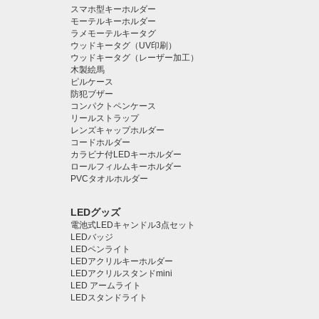
スマホ型キーホルダー
モーテルキーホルダー
ラメモーテルキータグ
ウッドキータグ（UV印刷）
ウッドキータグ（レーザー加工）
木製絵馬
ピルケース
防犯ブザー
コンパクトペンケース
リールストラップ
レンズキャップホルダー
コードホルダー
カラビナ付LEDキーホルダー
ロールフィルムキーホルダー
PVCタオルホルダー
LEDグッズ
電池式LEDキャンドル3点セット
LEDバッジ
LEDペンライト️
LEDアクリルキーホルダー
LEDアクリルスタンドmini
LED アームライト
LEDスタンドライト