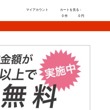
マイアカウント
カートを見る：
0
件
0
円