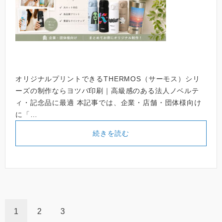
オリジナルプリントできるTHERMOS（サーモス）シリ
ーズの制作ならヨツバ印刷｜高級感のある法人ノベルテ
ィ・記念品に最適 本記事では、企業・店舗・団体様向け
に「…
続きを読む
1
2
3