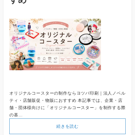
オリジナルコースターの制作ならヨツバ印刷｜法人ノベル
ティ・店舗販促・物販におすすめ 本記事では、企業・店
舗・団体様向けに「オリジナルコースター」を制作する際
の基…
続きを読む