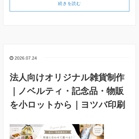
続きを読む
2026.07.24
法人向けオリジナル雑貨制作
｜ノベルティ・記念品・物販
を小ロットから｜ヨツバ印刷