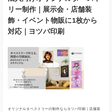
リー制作｜展示会・店舗装
飾・イベント物販に1枚から
対応｜ヨツバ印刷
オリジナルタペストリーの制作ならヨツバ印刷｜店舗装