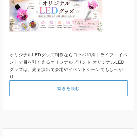
オリジナルLEDグッズ制作ならヨツバ印刷｜ライブ・イベ
ントで目を引く光るオリジナルプリント オリジナルLED
グッズは、光る演出で会場やイベントシーンでもしっか
り…
続きを読む