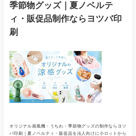
季節物グッズ｜夏ノベルテ
ィ・販促品制作ならヨツバ印
刷
オリジナル扇風機・うちわ・季節物グッズの制作ならヨツ
バ印刷｜夏ノベルティ・販促品を法人向けに小ロットから