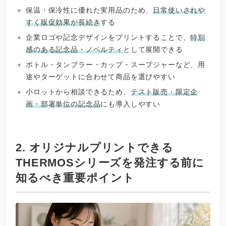
保温・保冷性に優れた実用品のため、
日常使いされや
すく販促効果が長続き
する
企業ロゴや記念デザインをプリントすることで、
特別
感のある記念品・ノベルティ
として展開できる
ボトル・タンブラー・カップ・スープジャーなど、用
途やターゲットに合わせて商品を選びやすい
小ロットから相談できるため、
テスト販売・限定企
画・部署単位の記念品
にも導入しやすい
2. オリジナルプリントできる
THERMOSシリーズを発注する前に
知るべき重要ポイント