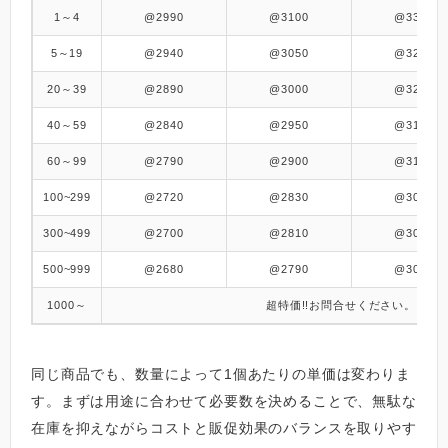
1～4
@2990
@3100
@3320
5～19
@2940
@3050
@3270
20～39
@2890
@3000
@3220
40～59
@2840
@2950
@3170
60～99
@2790
@2900
@3120
100~299
@2720
@2830
@3050
300~499
@2700
@2810
@3030
500~999
@2680
@2790
@3010
1000～
超特価!!
お問合せください。
同じ商品でも、数量によって1個あたりの単価は変わりま
す。まずは用途に合わせて必要数を決めることで、無駄な
在庫を抑えながらコストと販促効果のバランスを取りやす