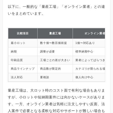
以下に、一般的な「量産工場」「オンライン業者」との違
いをまとめています。
比較項目
量産工場
オンライン業者
最小ロット
数十個〜数百個前提
1個〜対応あり
納期
調整が必要
標準納期中心
印刷品質
工場ごとの差が大きい
業者によってばらつきあり
商品ラインナップ
商品数が限定的
カテゴリが限られる場合あ
法人対応
要相談
個人向け中心
量産工場は、大ロット時のコスト面で有利な場合もありま
すが、小ロットや短納期案件には向かないケースがありま
す。一方、オンライン業者は気軽に注文しやすい反面、法
人案件で必要となる柔軟な対応やサポートが難しい場合も