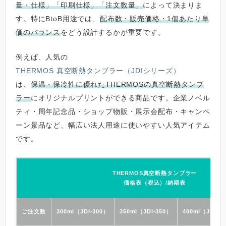
量・仕様」「印刷仕様」「注文数量」
によって決まりま
す。特にBtoB用途では、
配布数・販売価格・1個あたり単
価のバランス
をどう設計するかが重要です。
例えば、人気の
THERMOS 真空断熱タンブラー（JDIシリーズ）
は、
保温・保冷性に優れたTHERMOSの真空断熱タンブ
ラー
にオリジナルプリントができる商品です。企業ノベル
ティ・周年記念品・ショップ物販・展示会配布・キャンペ
ーン景品など、幅広い法人用途に使いやすい人気アイテム
です。
THERMOS真空断熱タンブラー
価格表（税込）/納期表
ご注文数
300ml（JDI-300）
350ml（JDI-350）
400ml（JDI-4