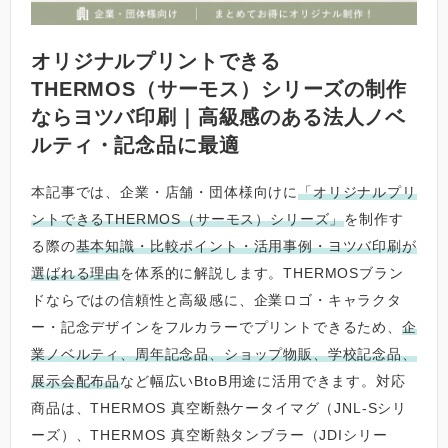
オリジナルプリントできる
THERMOS（サーモス）シリーズの制作
ならヨツバ印刷｜高級感のある法人ノベ
ルティ・記念品に最適
本記事では、企業・店舗・団体様向けに
「オリジナルプリ
ントできるTHERMOS（サーモス）シリーズ」
を制作す
る際の
基本知識・比較ポイント・活用事例・ヨツバ印刷が
選ばれる理由
を体系的に解説します。THERMOSブラン
ドならではの信頼性と高級感に、企業ロゴ・キャラクタ
ー・記念デザインをフルカラーでプリントできるため、
企
業ノベルティ、周年記念品、ショップ物販、学校記念品、
展示会配布品
など幅広いBtoB用途に活用できます。対応
商品は、THERMOS 真空断熱ケータイマグ（JNL-Sシリ
ーズ）、THERMOS 真空断熱タンブラー（JDIシリー