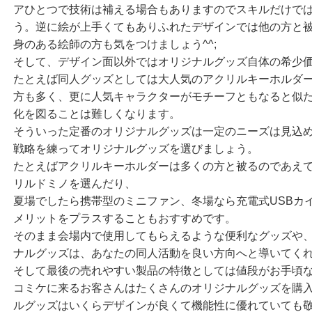
アひとつで技術は補える場合もありますのでスキルだけで
う。逆に絵が上手くてもありふれたデザインでは他の方と
身のある絵師の方も気をつけましょう^^;
そして、デザイン面以外ではオリジナルグッズ自体の希少
たとえば同人グッズとしては大人気のアクリルキーホルダ
方も多く、更に人気キャラクターがモチーフともなると似
化を図ることは難しくなります。
そういった定番のオリジナルグッズは一定のニーズは見込
戦略を練ってオリジナルグッズを選びましょう。
たとえばアクリルキーホルダーは多くの方と被るのであえ
リルドミノを選んだり、
夏場でしたら携帯型のミニファン、冬場なら充電式USBカイロ
メリットをプラスすることもおすすめです。
そのまま会場内で使用してもらえるような便利なグッズや
ナルグッズは、あなたの同人活動を良い方向へと導いてく
そして最後の売れやすい製品の特徴としては値段がお手頃
コミケに来るお客さんはたくさんのオリジナルグッズを購
ルグッズはいくらデザインが良くて機能性に優れていても