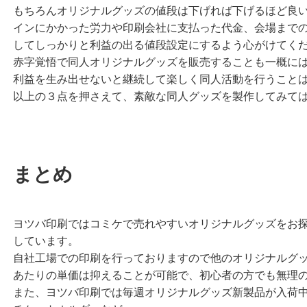
もちろんオリジナルグッズの値段は下げれば下げるほど良
インにかかった労力や印刷会社に支払った代金、会場まで
してしっかりと利益の出る値段設定にするよう心がけてく
赤字覚悟で同人オリジナルグッズを販売することも一概に
利益を生み出せないと継続して楽しく同人活動を行うこと
以上の３点を押さえて、素敵な同人グッズを製作してみて
まとめ
ヨツバ印刷ではコミケで売れやすいオリジナルグッズをお
しています。
自社工場での印刷を行っておりますので他のオリジナルグ
あたりの単価は抑えることが可能で、初心者の方でも無理
また、ヨツバ印刷では毎週オリジナルグッズ新製品が入荷