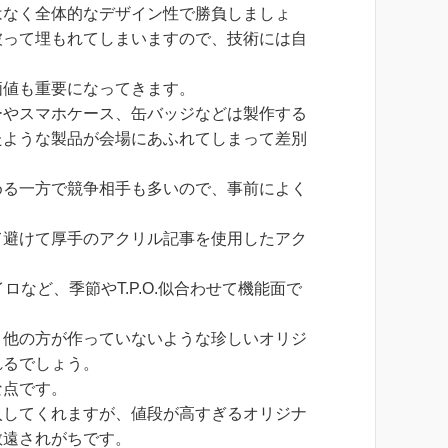
はなく全体的なデザイン性で勝負しましょ
被って埋もれてしまいますので、技術には自
価値も重要になってきます。
ーやスマホケース、缶バッジなどは製作する
たような製品が会場にあふれてしまって差別
める一方で競争相手も多いので、事前によく
て避けて厚手のアクリル記事を使用したアク
など、季節やT.P.O.似合わせて機能面で
、他の方が作っていないような珍しいオリジ
れるでしょう。
な点です。
入してくれますが、値段が高すぎるオリジナ
敬遠されがちです。