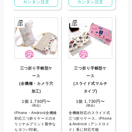
カンタン注文
カンタン注文
三つ折り手帳型ケ
三つ折り手帳型ケ
ース
ース
(全機種・カメラ穴
(スライド式マルチ
加工)
タイプ)
1個 1,730円〜
1個 1,730円〜
(税込)
(税込)
iPhone・Android全機種
全機種対応のスライド式
対応三つ折りケースのオ
三つ折りケース。iPhone
リジナルプリント製作な
＆Android（アンドロイ
らヨツバ印刷。
ド）系に対応可能