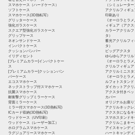
スマホケース（ハードケース）
（シミュレーター
ソフトケース
アクリルフィギュ
スマホケース(3D熱転写）
印刷あり
グリッターケース
《オーロラとラメ
強化ガラスケース
ィギュア（アクス
スクエア型強化ガラスケース
カラーアクリルフ
グリップケース
タ）
ネオンサンドケース
蓄光アクリルフィ
インパクトケース
タ）
クッションバンパー
ビッグアクスタ
イリディセント
ゆらゆらアクリル
[プレミアムカラー]インパクトケー
《オーロラとラメ
ス
クリルフィギュア
[プレミアムカラー]クッションバン
アクリルミニスタ
パーケース
《オーロラとラメ
エコスマホケース
ルフォトスタンド
ネックストラップ付スマホケース
ダイカットアクリ
抗菌スマホケース
アクスタ付きペッ
耐衝撃グリップミラーケース
カバー
背面ミラーケース
オリジナルお座り
ミラー付スマホケース(3D熱転写)
アクリルネックレ
ICカード収納(3D熱転写)
アクスタになるキ
ウッドケース（UV印刷）
スマホスタンドキ
ウッドケース（レーザー加工）
アクリルこまキー
ホログラムスマホケース
アイスキャンディ
ラグジュアリースマホケース
ハートキャンディ