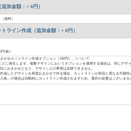
（追加金額：+
0
円）
ク（無料）
ットライン作成（追加金額：+
0
円）
0円/枚）
まかせカットライン作成オプション（500円）」について
ごとに発生します。複数デザインにおいてオプションを適用する場合は、同じデザ
社におまかせとなり、デザイン上の希望は反映できません。
作成したデザインを再度おまかせで作る場合、カットラインが前回と異なる可能性
入稿」の場合は自動的にカットライン作成されますため、選択の必要はございませ