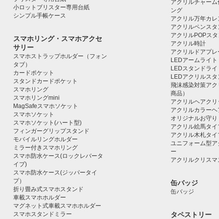
アクリルチャーム
小ロットブリスター専用台紙
ング
シンプル手帳ケース
アクリル万年カレ
アクリルペンスタ
アクリルPOPス
スマホリング・スマホアクセ
アクリル時計
サリー
アクリルドアプレ
スマホストラップホルダー（フォン
LEDアームライト
タブ）
LEDスタンドライ
カードポケット
LEDアクリルス
スタンドカードポケット
飛沫感染対策アク
スマホリング
商品）
スマホリングmini
アクリルヘアクリ
MagSafeスマホソケット
アクリルカラーヘ
スマホソケット
オリジナルお守り
スマホソケット(ハート型)
アクリル絵馬タイ
フィンガーグリップスタンド
アクリル木札タイ
モバイルリングホルダー
ユニフォーム型ア
ミラー付きスマホリング
ー
スマホ防水ケース(ロックレバータ
アクリルクリスマ
イプ)
スマホ防水ケース(ジッパータイ
プ）
缶バッジ
折り畳み式スマホスタンド
缶バッジ
車載スマホホルダー
マグネット式車載スマホホルダー
スマホスタンドミラー
タペストリー