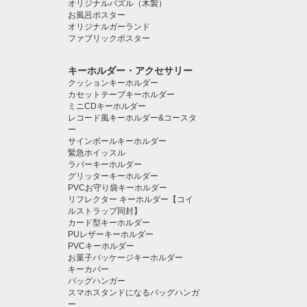
オリジナルパズル（木製）
お風呂ポスター
オリジナルガーランド
ファブリックポスター
キーホルダー・アクセサリー
クッションキーホルダー
カセットテープキーホルダー
ミニCDキーホルダー
レコード風キーホルダー&コースタ
ー
サインボールキーホルダー
緊急ホイッスル
ラバーキーホルダー
グリッターキーホルダー
PVCお守り袋キーホルダー
リフレクター キーホルダー【コイ
ルストラップ同封】
カード型キーホルダー
PUレザーキーホルダー
PVCキーホルダー
お菓子パッケージキーホルダー
キーカバー
バッグハンガー
スマホスタンドになるバッグハンガ
ー