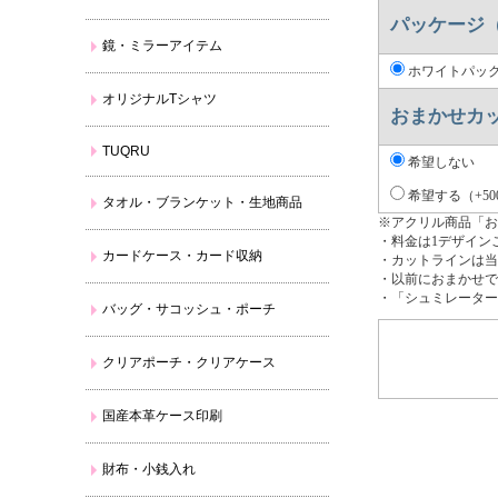
パッケージ
鏡・ミラーアイテム
ホワイトパッ
オリジナルTシャツ
おまかせカ
TUQRU
希望しない
希望する（+50
タオル・ブランケット・生地商品
※アクリル商品「お
・料金は1デザイン
カードケース・カード収納
・カットラインは当
・以前におまかせで
・「シュミレーター
バッグ・サコッシュ・ポーチ
クリアポーチ・クリアケース
国産本革ケース印刷
財布・小銭入れ