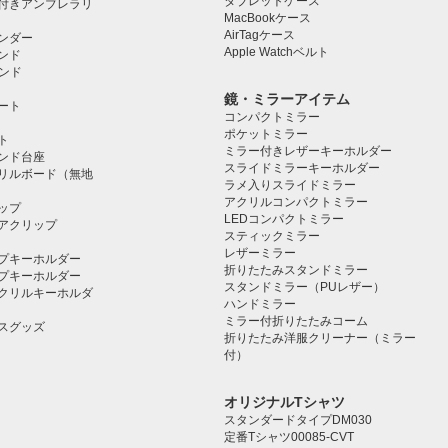
タブレットケース️
付きアンブレラリ
MacBookケース
AirTagケース
ンダー
Apple Watchベルト
ンド
タンド
鏡・ミラーアイテム
ート
コンパクトミラー
ポケットミラー
ト
ミラー付きレザーキーホルダー
タンド台座
スライドミラーキーホルダー
リルボード（無地
ラメ入りスライドミラー
アクリルコンパクトミラー
ップ
LEDコンパクトミラー
アクリップ
スティックミラー
レザーミラー
プキーホルダー
折りたたみスタンドミラー
プキーホルダー
スタンドミラー（PUレザー）
クリルキーホルダ
ハンドミラー
ミラー付折りたたみコーム
スグッズ
折りたたみ洋服クリーナー（ミラー
付）
オリジナルTシャツ
スタンダードタイプDM030
定番Tシャツ00085-CVT