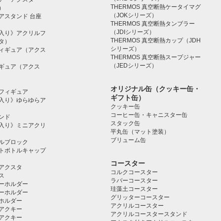
THERMOS 真空断熱ケータイマグ
）
（JOKシリーズ）
アスタンド 台座
THERMOS 真空断熱タンブラー
（JDIシリーズ）
入り》アクリルフ
THERMOS 真空断熱カップ（JDH
タ）
シリーズ）
ィギュア（アクス
THERMOS 真空断熱スープジャー
（JEDシリーズ）
ギュア（アクス
オリジナル缶（クッキー缶・
フィギュア
ギフト缶）
入り》ゆらゆらア
クッキー缶
コーヒー缶・キャニスター缶
ンド
スタック缶
入り》ミニアクリ
平丸缶（マット塗装）
ブリューム缶
ルブロック
トボトルキャップ
コースター
アクスタ
コルクコースター
ス
ラバーコースター
ーホルダー
珪藻土コースター
ーホルダー
グリッターコースター
ホルダー
アクリルコースター
アクキー
アクリルコースタースタンド
アクキー