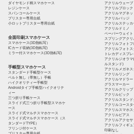
ダイヤモンド柄スマホケース
アクリルウェーブ
レジンケース
アクリルブロック｜ac
スパンコールケース
アクリルマグネッ
ブリスター専用台紙
アクリルバッジ
小ロットブリスター専用台紙
アクリルステッカ
アクリルドミノ
ペーパーウェイト
全面印刷スマホケース
スプリングアクリ
スマホケース(3D熱転写）
アクリルフォトフ
ICカード収納(3D熱転写)
アクリルフォトス
ミラー付スマホケース(3D熱転写)
トレカディスプレ
アクリルジオラマ
ルスタンド)
手帳型スマホケース
アクリルメガネス
スタンダード手帳型ケース
アクリルリング
ベルト無し（帯無し）手帳
アクリルマドラー
ハイクオリティー手帳型
グラスマーカー
Androidタイプ手帳型ハイクオリテ
アクリルクリップ
ィー
アクリルピック
三つ折り手帳ケース
アクリルスタンド
スライド式三つ折り手帳型スマホケ
アクリルコースタ
ース
アクリルスマホス
スライド式マルチスマホケース
アクリルピアス
スライド式マルチスマホケース（ス
アクリルアクセサ
タンダードTYPE）
アクリルフィギュ
フリンジ付ケース
印刷なし
ブリスター専用台紙