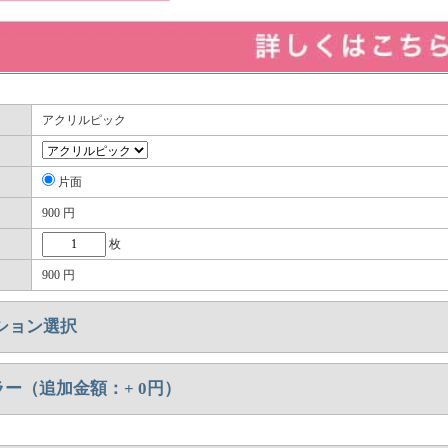
アクリルピック
片面
900
円
枚
900
円
ション選択
ラー（追加金額：+
0
円）
）