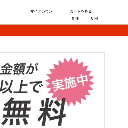
マイアカウント
カートを見る：
0
件
0
円