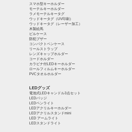
スマホ型キーホルダー
モーテルキーホルダー
ラメモーテルキータグ
ウッドキータグ（UV印刷）
ウッドキータグ（レーザー加工）
木製絵馬
ピルケース
防犯ブザー
コンパクトペンケース
リールストラップ
レンズキャップホルダー
コードホルダー
カラビナ付LEDキーホルダー
ロールフィルムキーホルダー
PVCタオルホルダー
LEDグッズ
電池式LEDキャンドル3点セット
LEDバッジ
LEDペンライト️
LEDアクリルキーホルダー
LEDアクリルスタンドmini
LED アームライト
LEDスタンドライト