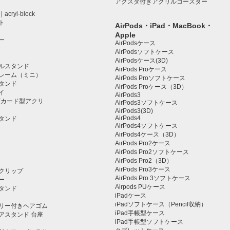
アクスタ付きアクリルコースター
ryl-block
ト
AirPods・iPad・MacBook・
Apple
ー
AirPodsケース
AirPodsソフトケース
AirPodsケース(3D)
ルスタンド
AirPods Proケース
レーム（ミニ）
AirPods Proソフトケース
タンド
AirPods Proケース（3D）
イ
AirPods3
(カード型アクリ
AirPods3ソフトケース
AirPods3(3D)
AirPods4
タンド
AirPods4ソフトケース
AirPods4ケース（3D）
AirPods Pro2ケース
AirPods Pro2ソフトケース
AirPods Pro2（3D）
AirPods Pro3ケース
クリップ
AirPods Pro 3ソフトケース
ー
Airpods PUケース
タンド
iPadケース
iPadソフトケース（Pencil収納）
リー付きヘアゴム
iPad手帳型ケース
アスタンド 台座
iPad手帳型ソフトケース