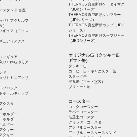
THERMOS 真空断熱ケータイマグ
）
（JOKシリーズ）
アスタンド 台座
THERMOS 真空断熱タンブラー
（JDIシリーズ）
入り》アクリルフ
THERMOS 真空断熱カップ（JDH
タ）
シリーズ）
ィギュア（アクス
THERMOS 真空断熱スープジャー
（JEDシリーズ）
ギュア（アクス
オリジナル缶（クッキー缶・
フィギュア
ギフト缶）
入り》ゆらゆらア
クッキー缶
コーヒー缶・キャニスター缶
ンド
スタック缶
入り》ミニアクリ
平丸缶（マット塗装）
ブリューム缶
ルブロック
トボトルキャップ
コースター
アクスタ
コルクコースター
ス
ラバーコースター
ーホルダー
珪藻土コースター
ーホルダー
グリッターコースター
ホルダー
アクリルコースター
アクキー
アクリルコースタースタンド
アクキー