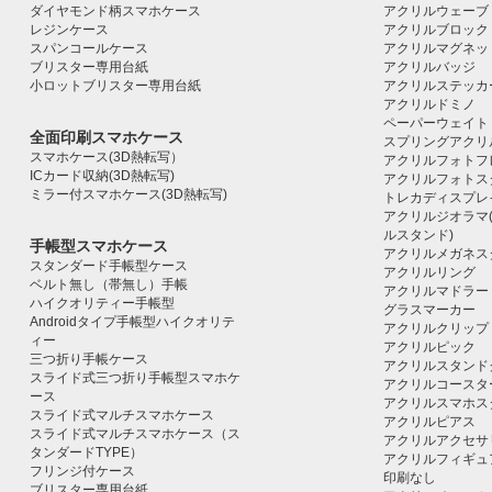
ダイヤモンド柄スマホケース
アクリルウェーブ
レジンケース
アクリルブロック｜ac
スパンコールケース
アクリルマグネッ
ブリスター専用台紙
アクリルバッジ
小ロットブリスター専用台紙
アクリルステッカ
アクリルドミノ
ペーパーウェイト
全面印刷スマホケース
スプリングアクリ
スマホケース(3D熱転写）
アクリルフォトフ
ICカード収納(3D熱転写)
アクリルフォトス
ミラー付スマホケース(3D熱転写)
トレカディスプレ
アクリルジオラマ
ルスタンド)
手帳型スマホケース
アクリルメガネス
スタンダード手帳型ケース
アクリルリング
ベルト無し（帯無し）手帳
アクリルマドラー
ハイクオリティー手帳型
グラスマーカー
Androidタイプ手帳型ハイクオリテ
アクリルクリップ
ィー
アクリルピック
三つ折り手帳ケース
アクリルスタンド
スライド式三つ折り手帳型スマホケ
アクリルコースタ
ース
アクリルスマホス
スライド式マルチスマホケース
アクリルピアス
スライド式マルチスマホケース（ス
アクリルアクセサ
タンダードTYPE）
アクリルフィギュ
フリンジ付ケース
印刷なし
ブリスター専用台紙