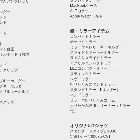
タブレットケース️
付きアンブレラリ
MacBookケース
AirTagケース
ンダー
Apple Watchベルト
ンド
タンド
鏡・ミラーアイテム
ート
コンパクトミラー
ポケットミラー
ト
ミラー付きレザーキーホルダー
タンド台座
スライドミラーキーホルダー
リルボード（無地
ラメ入りスライドミラー
アクリルコンパクトミラー
ップ
LEDコンパクトミラー
アクリップ
スティックミラー
レザーミラー
プキーホルダー
折りたたみスタンドミラー
プキーホルダー
スタンドミラー（PUレザー）
クリルキーホルダ
ハンドミラー
ミラー付折りたたみコーム
スグッズ
折りたたみ洋服クリーナー（ミラー
付）
オリジナルTシャツ
スタンダードタイプDM030
定番Tシャツ00085-CVT