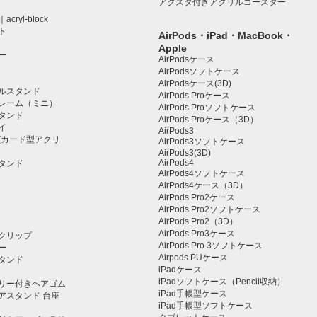
アクスタ付きアクリルコースター
ryl-block
ト
AirPods・iPad・MacBook・
Apple
ー
AirPodsケース
AirPodsソフトケース
AirPodsケース(3D)
ルスタンド
AirPods Proケース
レーム（ミニ）
AirPods Proソフトケース
タンド
AirPods Proケース（3D）
イ
AirPods3
(カード型アクリ
AirPods3ソフトケース
AirPods3(3D)
AirPods4
タンド
AirPods4ソフトケース
AirPods4ケース（3D）
AirPods Pro2ケース
AirPods Pro2ソフトケース
AirPods Pro2（3D）
AirPods Pro3ケース
クリップ
AirPods Pro 3ソフトケース
ー
Airpods PUケース
タンド
iPadケース
iPadソフトケース（Pencil収納）
リー付きヘアゴム
iPad手帳型ケース
アスタンド 台座
iPad手帳型ソフトケース