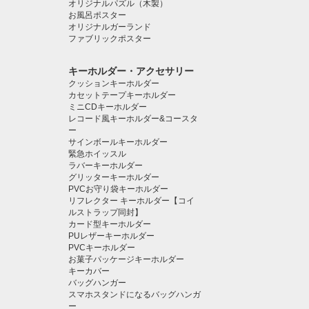
オリジナルパズル（木製）
お風呂ポスター
オリジナルガーランド
ファブリックポスター
キーホルダー・アクセサリー
クッションキーホルダー
カセットテープキーホルダー
ミニCDキーホルダー
レコード風キーホルダー&コースタ
ー
サインボールキーホルダー
緊急ホイッスル
ラバーキーホルダー
グリッターキーホルダー
PVCお守り袋キーホルダー
リフレクター キーホルダー【コイ
ルストラップ同封】
カード型キーホルダー
PUレザーキーホルダー
PVCキーホルダー
お菓子パッケージキーホルダー
キーカバー
バッグハンガー
スマホスタンドになるバッグハンガ
ー