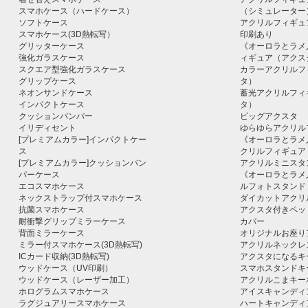
スマホケース（ハードケース）
（シミュレーター
ソフトケース
アクリルフィギュ
スマホケース(3D熱転写）
印刷あり
グリッターケース
《オーロラとラメ
強化ガラスケース
ィギュア（アクス
スクエア型強化ガラスケース
カラーアクリルフ
グリップケース
タ）
ネオンサンドケース
蓄光アクリルフィ
インパクトケース
タ）
クッションバンパー
ビッグアクスタ
イリディセント
ゆらゆらアクリル
[プレミアムカラー]インパクトケー
《オーロラとラメ
ス
クリルフィギュア
[プレミアムカラー]クッションバン
アクリルミニスタ
パーケース
《オーロラとラメ
エコスマホケース
ルフォトスタンド
ネックストラップ付スマホケース
ダイカットアクリ
抗菌スマホケース
アクスタ付きペッ
耐衝撃グリップミラーケース
カバー
背面ミラーケース
オリジナルお座り
ミラー付スマホケース(3D熱転写)
アクリルネックレ
ICカード収納(3D熱転写)
アクスタになるキ
ウッドケース（UV印刷）
スマホスタンドキ
ウッドケース（レーザー加工）
アクリルこまキー
ホログラムスマホケース
アイスキャンディ
ラグジュアリースマホケース
ハートキャンディ