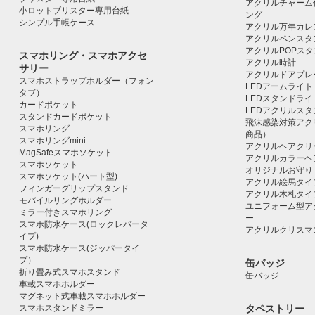
アクリルチャーム
小ロットブリスター専用台紙
ング
シンプル手帳ケース
アクリル万年カレ
アクリルペンスタ
アクリルPOPス
スマホリング・スマホアクセ
アクリル時計
サリー
アクリルドアプレ
スマホストラップホルダー（フォン
LEDアームライト
タブ）
LEDスタンドライ
カードポケット
LEDアクリルス
スタンドカードポケット
飛沫感染対策アク
スマホリング
商品）
スマホリングmini
アクリルヘアクリ
MagSafeスマホソケット
アクリルカラーヘ
スマホソケット
オリジナルお守り
スマホソケット(ハート型)
アクリル絵馬タイ
フィンガーグリップスタンド
アクリル木札タイ
モバイルリングホルダー
ユニフォーム型ア
ミラー付きスマホリング
ー
スマホ防水ケース(ロックレバータ
アクリルクリスマ
イプ)
スマホ防水ケース(ジッパータイ
プ）
缶バッジ
折り畳み式スマホスタンド
缶バッジ
車載スマホホルダー
マグネット式車載スマホホルダー
スマホスタンドミラー
タペストリー