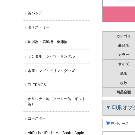
缶バッジ
タペストリー
カテゴリ
加湿器・扇風機・季節物
商品名
カラー
サンダル・シャワーサンダル
サイズ
水筒・マグ・ドリンクグッズ
単価
枚数
THERMOS
商品金額
オリジナル缶（クッキー缶・ギフト
缶）
▼
印刷オプ
コースター
専用ケース
AirPods・iPad・MacBook・Apple