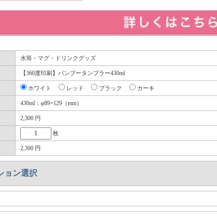
水筒・マグ・ドリンクグッズ
【360度印刷】バンブータンブラー430ml
ホワイト
レッド
ブラック
カーキ
430ml：φ89×129（mm）
2,300
円
枚
2,300
円
ション選択