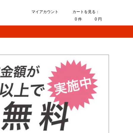
マイアカウント
カートを見る：
0
件
0
円