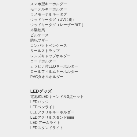
スマホ型キーホルダー
モーテルキーホルダー
ラメモーテルキータグ
ウッドキータグ（UV印刷）
ウッドキータグ（レーザー加工）
木製絵馬
ピルケース
防犯ブザー
コンパクトペンケース
リールストラップ
レンズキャップホルダー
コードホルダー
カラビナ付LEDキーホルダー
ロールフィルムキーホルダー
PVCタオルホルダー
LEDグッズ
電池式LEDキャンドル3点セット
LEDバッジ
LEDペンライト️
LEDアクリルキーホルダー
LEDアクリルスタンドmini
LED アームライト
LEDスタンドライト