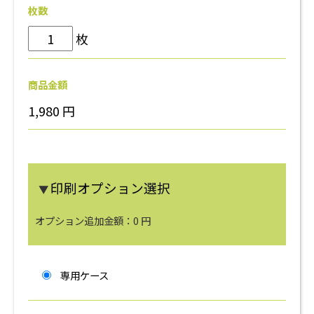
枚数
枚
商品金額
1,980
円
印刷オプション選択
▼
オプション追加金額：
0
円
専用ケース