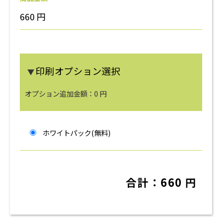
660
円
印刷オプション選択
▼
オプション追加金額：
0
円
ホワイトパック(無料)
合計：
660
円