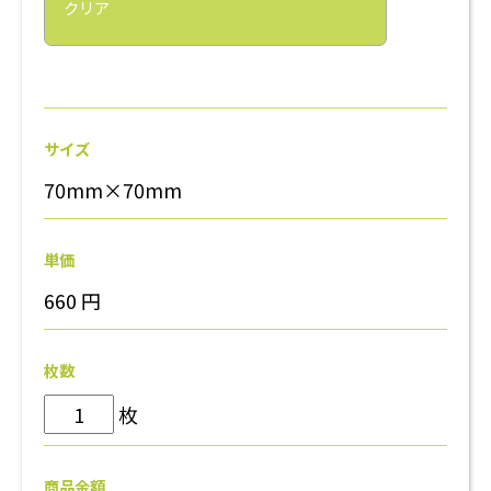
クリア
サイズ
70mm×70mm
単価
660
円
枚数
枚
商品金額