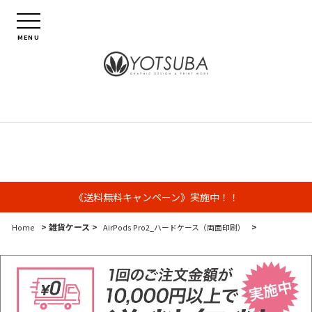
MENU
《送料無料キャンペーン》実施中！！
> 雑貨ケース >
>
Home
AirPods Pro2_ハードケース（両面印刷）