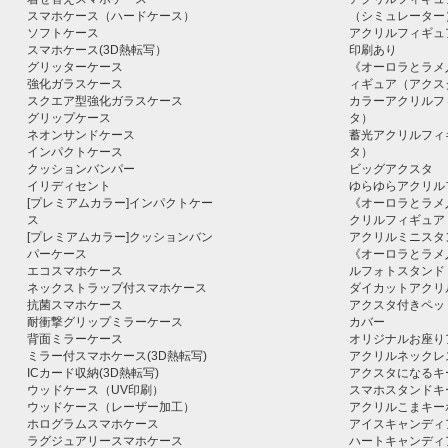
スマホケース（ハードケース）
（シミュレーター
ソフトケース
アクリルフィギュ
スマホケース(3D熱転写）
印刷あり
グリッターケース
《オーロラとラメ
強化ガラスケース
ィギュア（アクス
スクエア型強化ガラスケース
カラーアクリルフ
グリップケース
タ）
ネオンサンドケース
蓄光アクリルフィ
インパクトケース
タ）
クッションバンパー
ビッグアクスタ
イリディセント
ゆらゆらアクリル
[プレミアムカラー]インパクトケー
《オーロラとラメ
ス
クリルフィギュア
[プレミアムカラー]クッションバン
アクリルミニスタ
パーケース
《オーロラとラメ
エコスマホケース
ルフォトスタンド
ネックストラップ付スマホケース
ダイカットアクリ
抗菌スマホケース
アクスタ付きペッ
耐衝撃グリップミラーケース
カバー
背面ミラーケース
オリジナルお座り
ミラー付スマホケース(3D熱転写)
アクリルネックレ
ICカード収納(3D熱転写)
アクスタになるキ
ウッドケース（UV印刷）
スマホスタンドキ
ウッドケース（レーザー加工）
アクリルこまキー
ホログラムスマホケース
アイスキャンディ
ラグジュアリースマホケース
ハートキャンディ