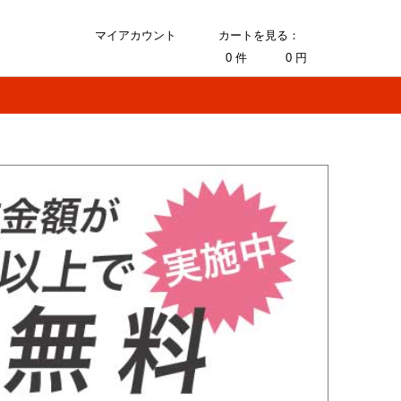
マイアカウント
カートを見る：
0
件
0
円