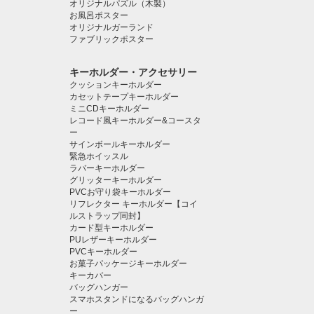
オリジナルパズル（木製）
お風呂ポスター
オリジナルガーランド
ファブリックポスター
キーホルダー・アクセサリー
クッションキーホルダー
カセットテープキーホルダー
ミニCDキーホルダー
レコード風キーホルダー&コースタ
ー
サインボールキーホルダー
緊急ホイッスル
ラバーキーホルダー
グリッターキーホルダー
PVCお守り袋キーホルダー
リフレクター キーホルダー【コイ
ルストラップ同封】
カード型キーホルダー
PUレザーキーホルダー
PVCキーホルダー
お菓子パッケージキーホルダー
キーカバー
バッグハンガー
スマホスタンドになるバッグハンガ
ー