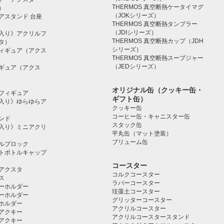
THERMOS 真空断熱ケータイマグ
）
（JOKシリーズ）
アスタンド 台座
THERMOS 真空断熱タンブラー
（JDIシリーズ）
入り》アクリルフ
THERMOS 真空断熱カップ（JDH
タ）
シリーズ）
ィギュア（アクス
THERMOS 真空断熱スープジャー
（JEDシリーズ）
ギュア（アクス
オリジナル缶（クッキー缶・
フィギュア
ギフト缶）
入り》ゆらゆらア
クッキー缶
コーヒー缶・キャニスター缶
ンド
スタック缶
入り》ミニアクリ
平丸缶（マット塗装）
ブリューム缶
ルブロック
トボトルキャップ
コースター
アクスタ
コルクコースター
ス
ラバーコースター
ーホルダー
珪藻土コースター
ーホルダー
グリッターコースター
ホルダー
アクリルコースター
アクキー
アクリルコースタースタンド
アクキー