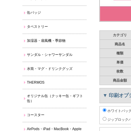
缶バッジ
タペストリー
カテゴリ
加湿器・扇風機・季節物
商品名
種類
サンダル・シャワーサンダル
単価
水筒・マグ・ドリンクグッズ
枚数
商品金額
THERMOS
▼
印刷オプ
オリジナル缶（クッキー缶・ギフト
缶）
ホワイトパック
コースター
ジップロックパ
AirPods・iPad・MacBook・Apple