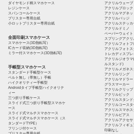
ダイヤモンド柄スマホケース
アクリルウェーブ
レジンケース
アクリルブロック｜ac
スパンコールケース
アクリルマグネッ
ブリスター専用台紙
アクリルバッジ
小ロットブリスター専用台紙
アクリルステッカ
アクリルドミノ
ペーパーウェイト
全面印刷スマホケース
スプリングアクリ
スマホケース(3D熱転写）
アクリルフォトフ
ICカード収納(3D熱転写)
アクリルフォトス
ミラー付スマホケース(3D熱転写)
トレカディスプレ
アクリルジオラマ
ルスタンド)
手帳型スマホケース
アクリルメガネス
スタンダード手帳型ケース
アクリルリング
ベルト無し（帯無し）手帳
アクリルマドラー
ハイクオリティー手帳型
グラスマーカー
Androidタイプ手帳型ハイクオリテ
アクリルクリップ
ィー
アクリルピック
三つ折り手帳ケース
アクリルスタンド
スライド式三つ折り手帳型スマホケ
アクリルコースタ
ース
アクリルスマホス
スライド式マルチスマホケース
アクリルピアス
スライド式マルチスマホケース（ス
アクリルアクセサ
タンダードTYPE）
アクリルフィギュ
フリンジ付ケース
印刷なし
ブリスター専用台紙