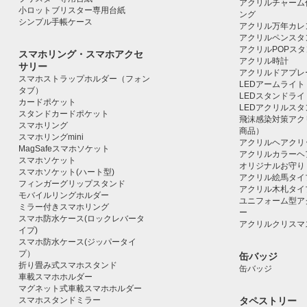
アクリルチャーム
小ロットブリスター専用台紙
ング
シンプル手帳ケース
アクリル万年カレ
アクリルペンスタ
アクリルPOPス
スマホリング・スマホアクセ
アクリル時計
サリー
アクリルドアプレ
スマホストラップホルダー（フォン
LEDアームライト
タブ）
LEDスタンドライ
カードポケット
LEDアクリルス
スタンドカードポケット
飛沫感染対策アク
スマホリング
商品）
スマホリングmini
アクリルヘアクリ
MagSafeスマホソケット
アクリルカラーヘ
スマホソケット
オリジナルお守り
スマホソケット(ハート型)
アクリル絵馬タイ
フィンガーグリップスタンド
アクリル木札タイ
モバイルリングホルダー
ユニフォーム型ア
ミラー付きスマホリング
ー
スマホ防水ケース(ロックレバータ
アクリルクリスマ
イプ)
スマホ防水ケース(ジッパータイ
プ）
缶バッジ
折り畳み式スマホスタンド
缶バッジ
車載スマホホルダー
マグネット式車載スマホホルダー
スマホスタンドミラー
タペストリー