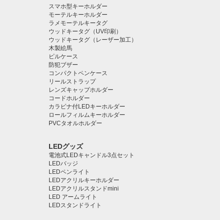
スマホ型キーホルダー
モーテルキーホルダー
ラメモーテルキータグ
ウッドキータグ（UV印刷）
ウッドキータグ（レーザー加工）
木製絵馬
ピルケース
防犯ブザー
コンパクトペンケース
リールストラップ
レンズキャップホルダー
コードホルダー
カラビナ付LEDキーホルダー
ロールフィルムキーホルダー
PVCタオルホルダー
LEDグッズ
電池式LEDキャンドル3点セット
LEDバッジ
LEDペンライト️
LEDアクリルキーホルダー
LEDアクリルスタンドmini
LED アームライト
LEDスタンドライト