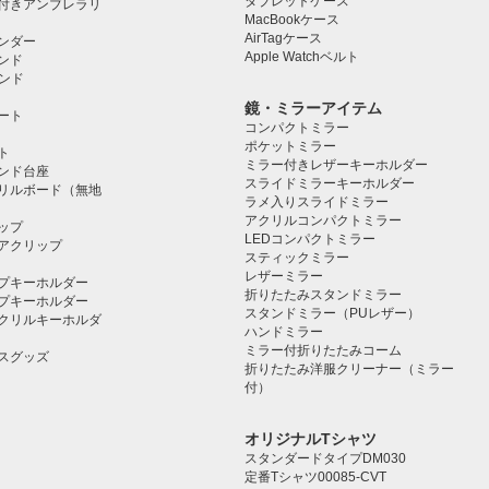
タブレットケース️
付きアンブレラリ
MacBookケース
AirTagケース
ンダー
Apple Watchベルト
ンド
タンド
鏡・ミラーアイテム
ート
コンパクトミラー
ポケットミラー
ト
ミラー付きレザーキーホルダー
タンド台座
スライドミラーキーホルダー
リルボード（無地
ラメ入りスライドミラー
アクリルコンパクトミラー
ップ
LEDコンパクトミラー
アクリップ
スティックミラー
レザーミラー
プキーホルダー
折りたたみスタンドミラー
プキーホルダー
スタンドミラー（PUレザー）
クリルキーホルダ
ハンドミラー
ミラー付折りたたみコーム
スグッズ
折りたたみ洋服クリーナー（ミラー
付）
オリジナルTシャツ
スタンダードタイプDM030
定番Tシャツ00085-CVT