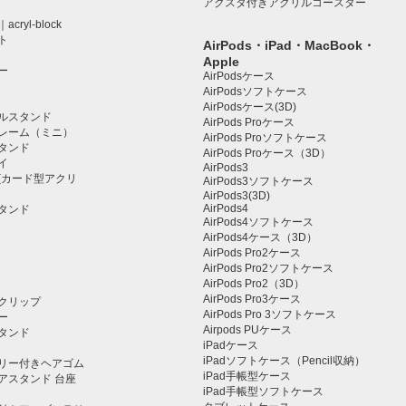
アクスタ付きアクリルコースター
ryl-block
ト
AirPods・iPad・MacBook・
Apple
ー
AirPodsケース
AirPodsソフトケース
AirPodsケース(3D)
ルスタンド
AirPods Proケース
レーム（ミニ）
AirPods Proソフトケース
タンド
AirPods Proケース（3D）
イ
AirPods3
(カード型アクリ
AirPods3ソフトケース
AirPods3(3D)
AirPods4
タンド
AirPods4ソフトケース
AirPods4ケース（3D）
AirPods Pro2ケース
AirPods Pro2ソフトケース
AirPods Pro2（3D）
AirPods Pro3ケース
クリップ
AirPods Pro 3ソフトケース
ー
Airpods PUケース
タンド
iPadケース
iPadソフトケース（Pencil収納）
リー付きヘアゴム
iPad手帳型ケース
アスタンド 台座
iPad手帳型ソフトケース