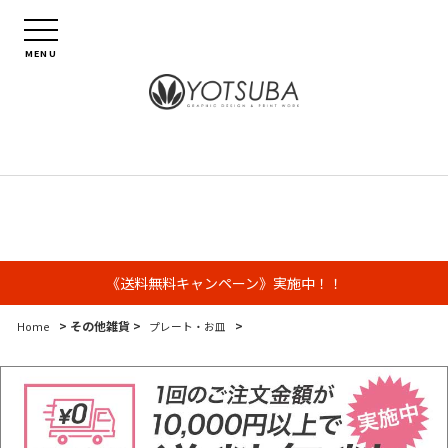
MENU
《送料無料キャンペーン》実施中！！
> その他雑貨 >
>
Home
プレート・お皿