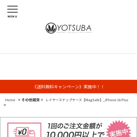
MENU
《送料無料キャンペーン》実施中！！
> その他雑貨 >
Home
レイヤースナップケース【MagSafe】_iPhone 16 Plus
>