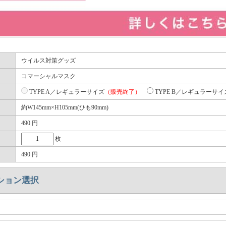
ウイルス対策グッズ
コマーシャルマスク
TYPE A／レギュラーサイズ
（販売終了）
TYPE B／レギュラーサイ
約W145mm×H105mm(ひも90mm)
490
円
枚
490
円
ション選択
）