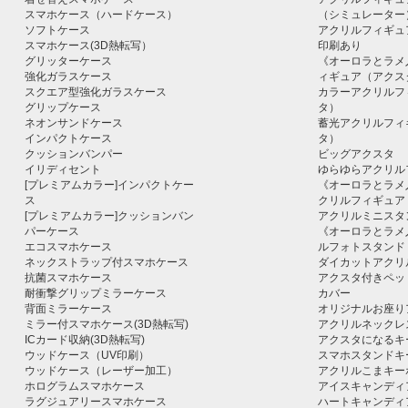
スマホケース（ハードケース）
（シミュレーター
ソフトケース
アクリルフィギュ
スマホケース(3D熱転写）
印刷あり
グリッターケース
《オーロラとラメ
強化ガラスケース
ィギュア（アクス
スクエア型強化ガラスケース
カラーアクリルフ
グリップケース
タ）
ネオンサンドケース
蓄光アクリルフィ
インパクトケース
タ）
クッションバンパー
ビッグアクスタ
イリディセント
ゆらゆらアクリル
[プレミアムカラー]インパクトケー
《オーロラとラメ
ス
クリルフィギュア
[プレミアムカラー]クッションバン
アクリルミニスタ
パーケース
《オーロラとラメ
エコスマホケース
ルフォトスタンド
ネックストラップ付スマホケース
ダイカットアクリ
抗菌スマホケース
アクスタ付きペッ
耐衝撃グリップミラーケース
カバー
背面ミラーケース
オリジナルお座り
ミラー付スマホケース(3D熱転写)
アクリルネックレ
ICカード収納(3D熱転写)
アクスタになるキ
ウッドケース（UV印刷）
スマホスタンドキ
ウッドケース（レーザー加工）
アクリルこまキー
ホログラムスマホケース
アイスキャンディ
ラグジュアリースマホケース
ハートキャンディ