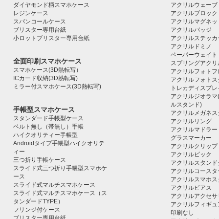
ダイヤモンド柄スマホケース
アクリルウェーブ
レジンケース
アクリルブロック｜ac
スパンコールケース
アクリルマグネッ
ブリスター専用台紙
アクリルバッジ
小ロットブリスター専用台紙
アクリルステッカ
アクリルドミノ
ペーパーウェイト
全面印刷スマホケース
スプリングアクリ
スマホケース(3D熱転写）
アクリルフォトフ
ICカード収納(3D熱転写)
アクリルフォトス
ミラー付スマホケース(3D熱転写)
トレカディスプレ
アクリルジオラマ
ルスタンド)
手帳型スマホケース
アクリルメガネス
スタンダード手帳型ケース
アクリルリング
ベルト無し（帯無し）手帳
アクリルマドラー
ハイクオリティー手帳型
グラスマーカー
Androidタイプ手帳型ハイクオリテ
アクリルクリップ
ィー
アクリルピック
三つ折り手帳ケース
アクリルスタンド
スライド式三つ折り手帳型スマホケ
アクリルコースタ
ース
アクリルスマホス
スライド式マルチスマホケース
アクリルピアス
スライド式マルチスマホケース（ス
アクリルアクセサ
タンダードTYPE）
アクリルフィギュ
フリンジ付ケース
印刷なし
ブリスター専用台紙