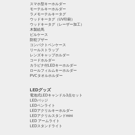
スマホ型キーホルダー
モーテルキーホルダー
ラメモーテルキータグ
ウッドキータグ（UV印刷）
ウッドキータグ（レーザー加工）
木製絵馬
ピルケース
防犯ブザー
コンパクトペンケース
リールストラップ
レンズキャップホルダー
コードホルダー
カラビナ付LEDキーホルダー
ロールフィルムキーホルダー
PVCタオルホルダー
LEDグッズ
電池式LEDキャンドル3点セット
LEDバッジ
LEDペンライト️
LEDアクリルキーホルダー
LEDアクリルスタンドmini
LED アームライト
LEDスタンドライト