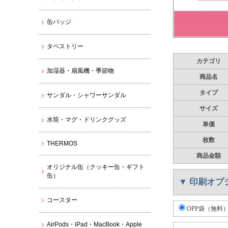
缶バッジ
タペストリー
カテゴリ
加湿器・扇風機・季節物
商品名
タイプ
サンダル・シャワーサンダル
サイズ
水筒・マグ・ドリンクグッズ
単価
枚数
THERMOS
商品金額
オリジナル缶（クッキー缶・ギフト
缶）
▼
印刷オプ
コースター
OPP袋（無料
AirPods・iPad・MacBook・Apple