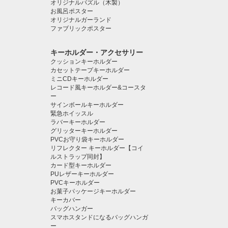
オリジナルパズル（木製）
お風呂ポスター
オリジナルガーランド
ファブリックポスター
キーホルダー・アクセサリー
クッションキーホルダー
カセットテープキーホルダー
ミニCDキーホルダー
レコード風キーホルダー&コースタ
ー
サインボールキーホルダー
緊急ホイッスル
ラバーキーホルダー
グリッターキーホルダー
PVCお守り袋キーホルダー
リフレクター キーホルダー【コイ
ルストラップ同封】
カード型キーホルダー
PUレザーキーホルダー
PVCキーホルダー
お菓子パッケージキーホルダー
キーカバー
バッグハンガー
スマホスタンドになるバッグハンガ
ー