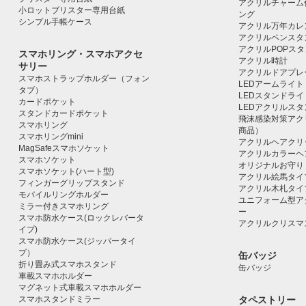
アクリルチャーム
小ロットブリスター専用台紙
ング
シンプル手帳ケース
アクリル万年カレ
アクリルペンスタ
アクリルPOPス
スマホリング・スマホアクセ
アクリル時計
サリー
アクリルドアプレ
スマホストラップホルダー（フォン
LEDアームライト
タブ）
LEDスタンドライ
カードポケット
LEDアクリルス
スタンドカードポケット
飛沫感染対策アク
スマホリング
商品）
スマホリングmini
アクリルヘアクリ
MagSafeスマホソケット
アクリルカラーヘ
スマホソケット
オリジナルお守り
スマホソケット(ハート型)
アクリル絵馬タイ
フィンガーグリップスタンド
アクリル木札タイ
モバイルリングホルダー
ユニフォーム型ア
ミラー付きスマホリング
ー
スマホ防水ケース(ロックレバータ
アクリルクリスマ
イプ)
スマホ防水ケース(ジッパータイ
プ）
缶バッジ
折り畳み式スマホスタンド
缶バッジ
車載スマホホルダー
マグネット式車載スマホホルダー
スマホスタンドミラー
タペストリー