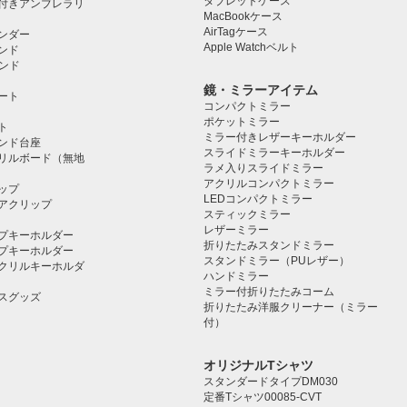
タブレットケース️
付きアンブレラリ
MacBookケース
AirTagケース
ンダー
Apple Watchベルト
ンド
タンド
鏡・ミラーアイテム
ート
コンパクトミラー
ポケットミラー
ト
ミラー付きレザーキーホルダー
タンド台座
スライドミラーキーホルダー
リルボード（無地
ラメ入りスライドミラー
アクリルコンパクトミラー
ップ
LEDコンパクトミラー
アクリップ
スティックミラー
レザーミラー
プキーホルダー
折りたたみスタンドミラー
プキーホルダー
スタンドミラー（PUレザー）
クリルキーホルダ
ハンドミラー
ミラー付折りたたみコーム
スグッズ
折りたたみ洋服クリーナー（ミラー
付）
オリジナルTシャツ
スタンダードタイプDM030
定番Tシャツ00085-CVT