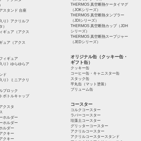
THERMOS 真空断熱ケータイマグ
）
（JOKシリーズ）
アスタンド 台座
THERMOS 真空断熱タンブラー
（JDIシリーズ）
入り》アクリルフ
THERMOS 真空断熱カップ（JDH
タ）
シリーズ）
ィギュア（アクス
THERMOS 真空断熱スープジャー
（JEDシリーズ）
ギュア（アクス
オリジナル缶（クッキー缶・
フィギュア
ギフト缶）
入り》ゆらゆらア
クッキー缶
コーヒー缶・キャニスター缶
ンド
スタック缶
入り》ミニアクリ
平丸缶（マット塗装）
ブリューム缶
ルブロック
トボトルキャップ
コースター
アクスタ
コルクコースター
ス
ラバーコースター
ーホルダー
珪藻土コースター
ーホルダー
グリッターコースター
ホルダー
アクリルコースター
アクキー
アクリルコースタースタンド
アクキー