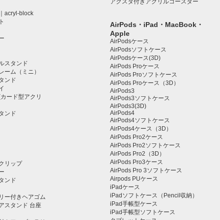
アクスタ付きアクリルコースター
ryl-block
ト
AirPods・iPad・MacBook・
Apple
ー
AirPodsケース
AirPodsソフトケース
AirPodsケース(3D)
ルスタンド
AirPods Proケース
レーム（ミニ）
AirPods Proソフトケース
タンド
AirPods Proケース（3D）
イ
AirPods3
(カード型アクリ
AirPods3ソフトケース
AirPods3(3D)
AirPods4
タンド
AirPods4ソフトケース
AirPods4ケース（3D）
AirPods Pro2ケース
AirPods Pro2ソフトケース
AirPods Pro2（3D）
AirPods Pro3ケース
クリップ
AirPods Pro 3ソフトケース
ー
Airpods PUケース
タンド
iPadケース
iPadソフトケース（Pencil収納）
リー付きヘアゴム
iPad手帳型ケース
アスタンド 台座
iPad手帳型ソフトケース