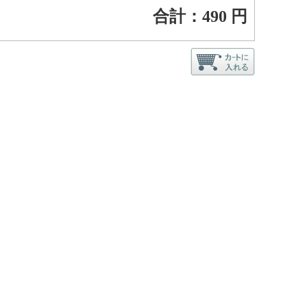
合計：
490
円