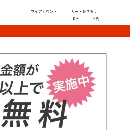
マイアカウント
カートを見る：
0
件
0
円