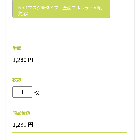
No.1マスク新タイプ（全面フルカラー印刷
対応）
単価
1,280
円
枚数
枚
商品金額
1,280
円