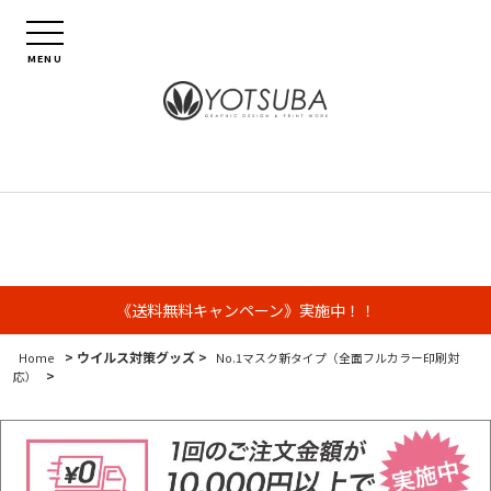
MENU
《送料無料キャンペーン》実施中！！
> ウイルス対策グッズ >
Home
No.1マスク新タイプ（全面フルカラー印刷対
>
応）