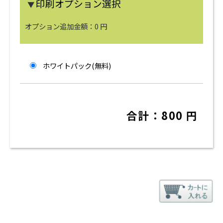
印刷オプション選択
▼
オプション追加金額：
0
円
ホワイトパック(無料)
合計：
800
円