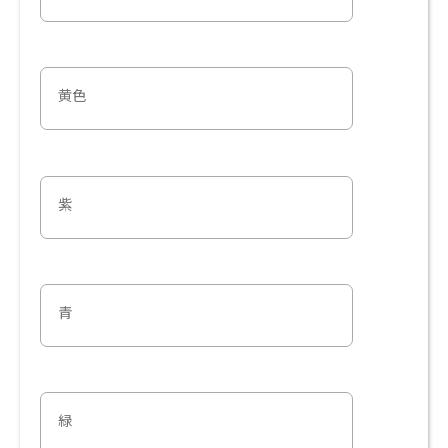
黄色
紫
青
緑