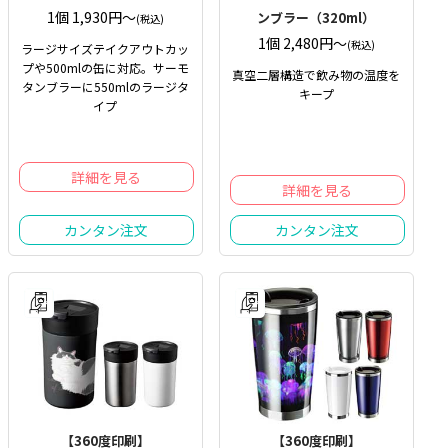
1個 1,930円〜
ンブラー（320ml）
(税込)
1個 2,480円〜
(税込)
ラージサイズテイクアウトカッ
プや500mlの缶に対応。サーモ
真空二層構造で飲み物の温度を
タンブラーに550mlのラージタ
キープ
イプ
詳細を見る
詳細を見る
カンタン注文
カンタン注文
【360度印刷】
【360度印刷】