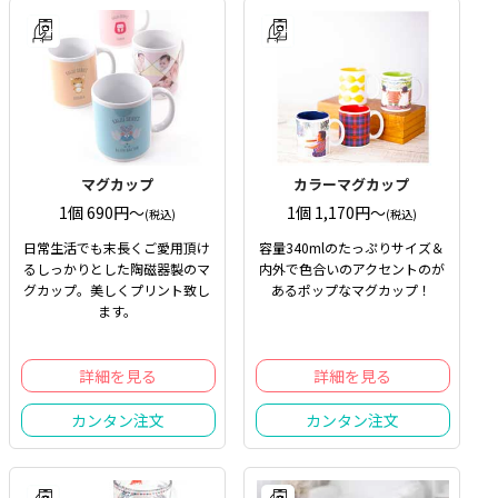
マグカップ
カラーマグカップ
1個 690円〜
1個 1,170円〜
(税込)
(税込)
日常生活でも末長くご愛用頂け
容量340mlのたっぷりサイズ＆
るしっかりとした陶磁器製のマ
内外で色合いのアクセントのが
グカップ。美しくプリント致し
あるポップなマグカップ！
ます。
詳細を見る
詳細を見る
カンタン注文
カンタン注文