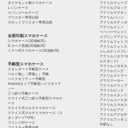
ダイヤモンド柄スマホケース
アクリルウェーブ
レジンケース
アクリルブロック｜ac
スパンコールケース
アクリルマグネッ
ブリスター専用台紙
アクリルバッジ
小ロットブリスター専用台紙
アクリルステッカ
アクリルドミノ
ペーパーウェイト
全面印刷スマホケース
スプリングアクリ
スマホケース(3D熱転写）
アクリルフォトフ
ICカード収納(3D熱転写)
アクリルフォトス
ミラー付スマホケース(3D熱転写)
トレカディスプレ
アクリルジオラマ
ルスタンド)
手帳型スマホケース
アクリルメガネス
スタンダード手帳型ケース
アクリルリング
ベルト無し（帯無し）手帳
アクリルマドラー
ハイクオリティー手帳型
グラスマーカー
Androidタイプ手帳型ハイクオリテ
アクリルクリップ
ィー
アクリルピック
三つ折り手帳ケース
アクリルスタンド
スライド式三つ折り手帳型スマホケ
アクリルコースタ
ース
アクリルスマホス
スライド式マルチスマホケース
アクリルピアス
スライド式マルチスマホケース（ス
アクリルアクセサ
タンダードTYPE）
アクリルフィギュ
フリンジ付ケース
印刷なし
ブリスター専用台紙