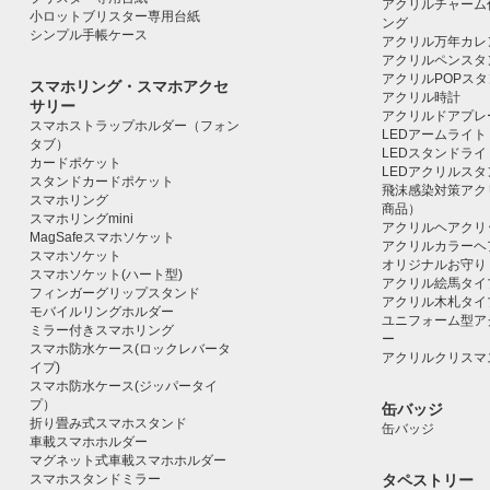
アクリルチャーム
小ロットブリスター専用台紙
ング
シンプル手帳ケース
アクリル万年カレ
アクリルペンスタ
アクリルPOPス
スマホリング・スマホアクセ
アクリル時計
サリー
アクリルドアプレ
スマホストラップホルダー（フォン
LEDアームライト
タブ）
LEDスタンドライ
カードポケット
LEDアクリルス
スタンドカードポケット
飛沫感染対策アク
スマホリング
商品）
スマホリングmini
アクリルヘアクリ
MagSafeスマホソケット
アクリルカラーヘ
スマホソケット
オリジナルお守り
スマホソケット(ハート型)
アクリル絵馬タイ
フィンガーグリップスタンド
アクリル木札タイ
モバイルリングホルダー
ユニフォーム型ア
ミラー付きスマホリング
ー
スマホ防水ケース(ロックレバータ
アクリルクリスマ
イプ)
スマホ防水ケース(ジッパータイ
プ）
缶バッジ
折り畳み式スマホスタンド
缶バッジ
車載スマホホルダー
マグネット式車載スマホホルダー
スマホスタンドミラー
タペストリー