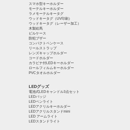
スマホ型キーホルダー
モーテルキーホルダー
ラメモーテルキータグ
ウッドキータグ（UV印刷）
ウッドキータグ（レーザー加工）
木製絵馬
ピルケース
防犯ブザー
コンパクトペンケース
リールストラップ
レンズキャップホルダー
コードホルダー
カラビナ付LEDキーホルダー
ロールフィルムキーホルダー
PVCタオルホルダー
LEDグッズ
電池式LEDキャンドル3点セット
LEDバッジ
LEDペンライト️
LEDアクリルキーホルダー
LEDアクリルスタンドmini
LED アームライト
LEDスタンドライト