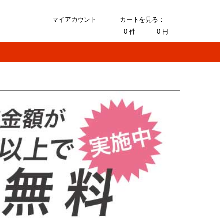
マイアカウント
カートを見る：
0
件
0
円