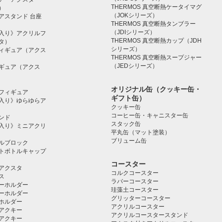
THERMOS 真空断熱ケータイマグ
）
（JOKシリーズ）
アスタンド 台座
THERMOS 真空断熱タンブラー
（JDIシリーズ）
入り》アクリルフ
THERMOS 真空断熱カップ（JDH
タ）
シリーズ）
ィギュア（アクス
THERMOS 真空断熱スープジャー
（JEDシリーズ）
ギュア（アクス
オリジナル缶（クッキー缶・
フィギュア
ギフト缶）
入り》ゆらゆらア
クッキー缶
コーヒー缶・キャニスター缶
ンド
スタック缶
入り》ミニアクリ
平丸缶（マット塗装）
ブリューム缶
ルブロック
トボトルキャップ
コースター
アクスタ
コルクコースター
ス
ラバーコースター
ーホルダー
珪藻土コースター
ーホルダー
グリッターコースター
ホルダー
アクリルコースター
アクキー
アクリルコースタースタンド
アクキー