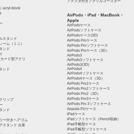
アクスタ付きアクリルコースター
ryl-block
ト
AirPods・iPad・MacBook・
Apple
ー
AirPodsケース
AirPodsソフトケース
AirPodsケース(3D)
ルスタンド
AirPods Proケース
レーム（ミニ）
AirPods Proソフトケース
タンド
AirPods Proケース（3D）
イ
AirPods3
(カード型アクリ
AirPods3ソフトケース
AirPods3(3D)
AirPods4
タンド
AirPods4ソフトケース
AirPods4ケース（3D）
AirPods Pro2ケース
AirPods Pro2ソフトケース
AirPods Pro2（3D）
AirPods Pro3ケース
クリップ
AirPods Pro 3ソフトケース
ー
Airpods PUケース
タンド
iPadケース
iPadソフトケース（Pencil収納）
リー付きヘアゴム
iPad手帳型ケース
アスタンド 台座
iPad手帳型ソフトケース