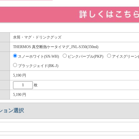
水筒・マグ・ドリンクグッズ
THERMOS 真空断熱ケータイマグ_JNL-S350(350ml)
スノーホワイト(SN-WH)
ピンクパープル(PKP)
アイスグリーン(I
ブラックジェイド(BK-J)
5,190
円
枚
5,190
円
ション選択