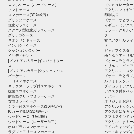
スマホケース（ハードケース）
（シミュレーター
ソフトケース
アクリルフィギュ
スマホケース(3D熱転写）
印刷あり
グリッターケース
《オーロラとラメ
強化ガラスケース
ィギュア（アクス
スクエア型強化ガラスケース
カラーアクリルフ
グリップケース
タ）
ネオンサンドケース
蓄光アクリルフィ
インパクトケース
タ）
クッションバンパー
ビッグアクスタ
イリディセント
ゆらゆらアクリル
[プレミアムカラー]インパクトケー
《オーロラとラメ
ス
クリルフィギュア
[プレミアムカラー]クッションバン
アクリルミニスタ
パーケース
《オーロラとラメ
エコスマホケース
ルフォトスタンド
ネックストラップ付スマホケース
ダイカットアクリ
抗菌スマホケース
アクスタ付きペッ
耐衝撃グリップミラーケース
カバー
背面ミラーケース
オリジナルお座り
ミラー付スマホケース(3D熱転写)
アクリルネックレ
ICカード収納(3D熱転写)
アクスタになるキ
ウッドケース（UV印刷）
スマホスタンドキ
ウッドケース（レーザー加工）
アクリルこまキー
ホログラムスマホケース
アイスキャンディ
ラグジュアリースマホケース
ハートキャンディ