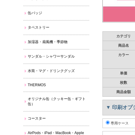
缶バッジ
タペストリー
カテゴリ
加湿器・扇風機・季節物
商品名
カラー
サンダル・シャワーサンダル
水筒・マグ・ドリンクグッズ
単価
枚数
THERMOS
商品金額
オリジナル缶（クッキー缶・ギフト
缶）
▼
印刷オプ
コースター
専用ケース
AirPods・iPad・MacBook・Apple