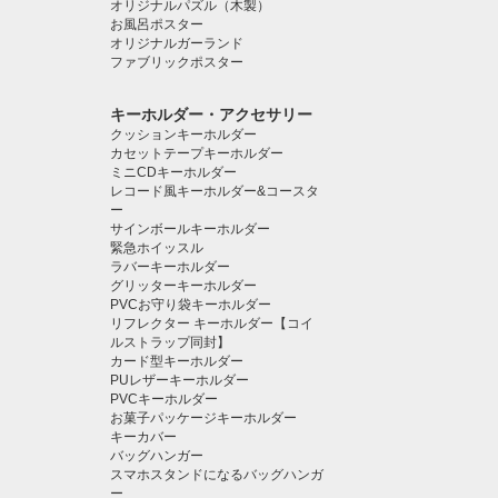
オリジナルパズル（木製）
お風呂ポスター
オリジナルガーランド
ファブリックポスター
キーホルダー・アクセサリー
クッションキーホルダー
カセットテープキーホルダー
ミニCDキーホルダー
レコード風キーホルダー&コースタ
ー
サインボールキーホルダー
緊急ホイッスル
ラバーキーホルダー
グリッターキーホルダー
PVCお守り袋キーホルダー
リフレクター キーホルダー【コイ
ルストラップ同封】
カード型キーホルダー
PUレザーキーホルダー
PVCキーホルダー
お菓子パッケージキーホルダー
キーカバー
バッグハンガー
スマホスタンドになるバッグハンガ
ー