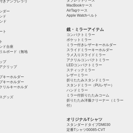
タブレットケース️
付きアンブレラリ
MacBookケース
AirTagケース
ンダー
Apple Watchベルト
ンド
タンド
鏡・ミラーアイテム
ート
コンパクトミラー
ポケットミラー
ト
ミラー付きレザーキーホルダー
タンド台座
スライドミラーキーホルダー
リルボード（無地
ラメ入りスライドミラー
アクリルコンパクトミラー
ップ
LEDコンパクトミラー
アクリップ
スティックミラー
レザーミラー
プキーホルダー
折りたたみスタンドミラー
プキーホルダー
スタンドミラー（PUレザー）
クリルキーホルダ
ハンドミラー
ミラー付折りたたみコーム
スグッズ
折りたたみ洋服クリーナー（ミラー
付）
オリジナルTシャツ
スタンダードタイプDM030
定番Tシャツ00085-CVT