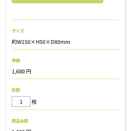
サイズ
約W150×H50×D80mm
単価
1,680
円
枚数
枚
商品金額